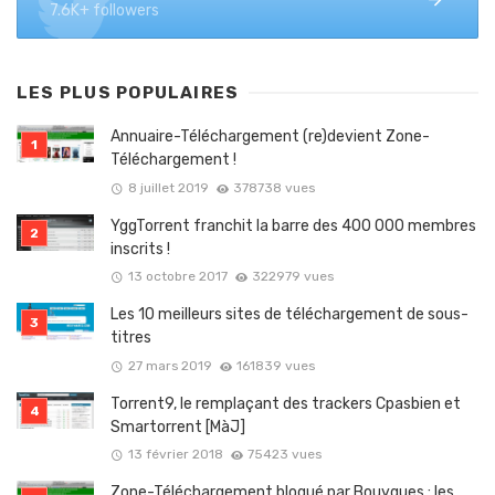
7.6K+ followers
LES PLUS POPULAIRES
Annuaire-Téléchargement (re)devient Zone-
Téléchargement !
8 juillet 2019
378738 vues
YggTorrent franchit la barre des 400 000 membres
inscrits !
13 octobre 2017
322979 vues
Les 10 meilleurs sites de téléchargement de sous-
titres
27 mars 2019
161839 vues
Torrent9, le remplaçant des trackers Cpasbien et
Smartorrent [MàJ]
13 février 2018
75423 vues
Zone-Téléchargement bloqué par Bouygues : les