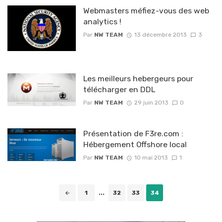
Webmasters méfiez-vous des web
analytics !
Par
NW TEAM
13 décembre 2013
3
Les meilleurs hebergeurs pour
télécharger en DDL
Par
NW TEAM
29 juin 2013
0
Présentation de F3re.com :
Hébergement Offshore local
Par
NW TEAM
10 mai 2013
1
Posts
1
...
32
33
34
navigation