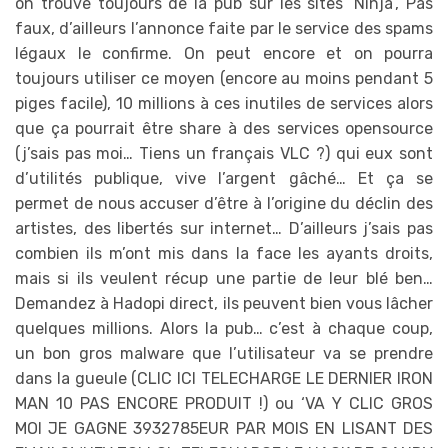
on trouve toujours de la pub sur les sites ‘Ninja’, Pas
faux, d’ailleurs l’annonce faite par le service des spams
légaux le confirme. On peut encore et on pourra
toujours utiliser ce moyen (encore au moins pendant 5
piges facile), 10 millions à ces inutiles de services alors
que ça pourrait être share à des services opensource
(j’sais pas moi… Tiens un français VLC ?) qui eux sont
d’utilités publique, vive l’argent gâché… Et ça se
permet de nous accuser d’être à l’origine du déclin des
artistes, des libertés sur internet… D’ailleurs j’sais pas
combien ils m’ont mis dans la face les ayants droits,
mais si ils veulent récup une partie de leur blé ben…
Demandez à Hadopi direct, ils peuvent bien vous lâcher
quelques millions. Alors la pub… c’est à chaque coup,
un bon gros malware que l’utilisateur va se prendre
dans la gueule (CLIC ICI TELECHARGE LE DERNIER IRON
MAN 10 PAS ENCORE PRODUIT !) ou ‘VA Y CLIC GROS
MOI JE GAGNE 3932785EUR PAR MOIS EN LISANT DES