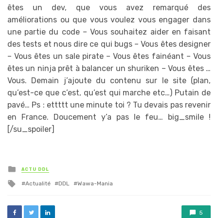
êtes un dev, que vous avez remarqué des
améliorations ou que vous voulez vous engager dans
une partie du code – Vous souhaitez aider en faisant
des tests et nous dire ce qui bugs – Vous êtes designer
– Vous êtes un sale pirate – Vous êtes fainéant – Vous
êtes un ninja prêt à balancer un shuriken – Vous êtes …
Vous. Demain j’ajoute du contenu sur le site (plan,
qu’est-ce que c’est, qu’est qui marche etc…) Putain de
pavé… Ps : ettttt une minute toi ? Tu devais pas revenir
en France. Doucement y’a pas le feu… big_smile !
[/su_spoiler]
Posted
ACTU DDL
in
Tagged
Actualité
DDL
Wawa-Mania
with
5