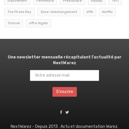
classement
Fermeture
Prestataire
Hadopi
T411
The Pirate Bay
Zone-telechargement
VPN
Netflix
Tutoriel
offre légale
Une newsletter mensuelle récapitulant l'actualité par
NextWarez
NextWarez - Depuis 2013 : Actu et documentation Warez.