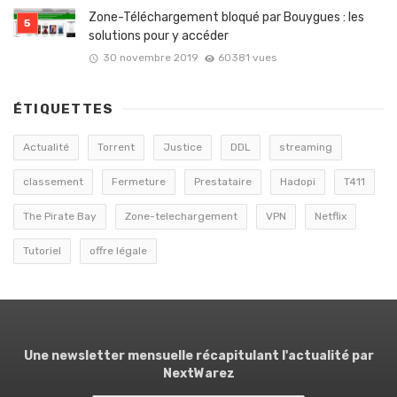
Zone-Téléchargement bloqué par Bouygues : les
solutions pour y accéder
30 novembre 2019
60381 vues
ÉTIQUETTES
Actualité
Torrent
Justice
DDL
streaming
classement
Fermeture
Prestataire
Hadopi
T411
The Pirate Bay
Zone-telechargement
VPN
Netflix
Tutoriel
offre légale
Une newsletter mensuelle récapitulant l'actualité par
NextWarez