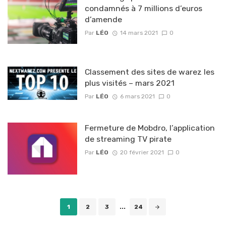
condamnés à 7 millions d’euros
d’amende
Par
LÉO
14 mars 2021
0
Classement des sites de warez les
plus visités – mars 2021
Par
LÉO
6 mars 2021
0
Fermeture de Mobdro, l’application
de streaming TV pirate
Par
LÉO
20 février 2021
0
Posts
1
2
3
...
24
navigation