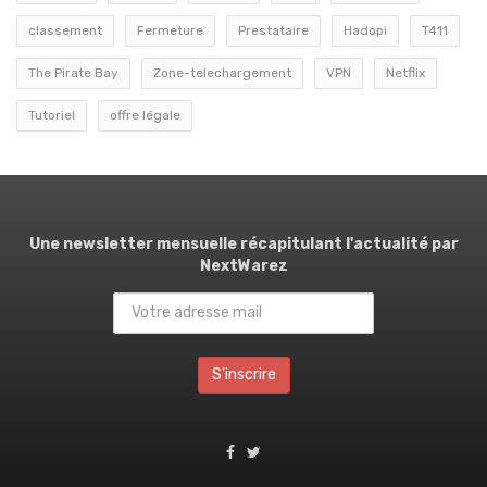
classement
Fermeture
Prestataire
Hadopi
T411
The Pirate Bay
Zone-telechargement
VPN
Netflix
Tutoriel
offre légale
Une newsletter mensuelle récapitulant l'actualité par
NextWarez