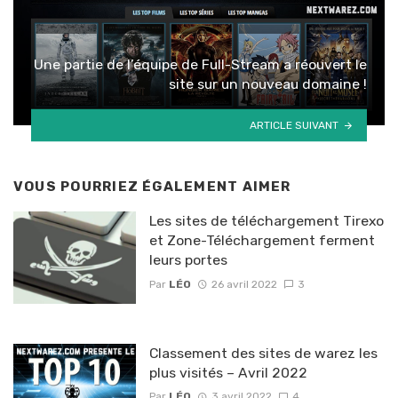
Une partie de l’équipe de Full-Stream a réouvert le
site sur un nouveau domaine !
ARTICLE SUIVANT
VOUS POURRIEZ ÉGALEMENT AIMER
Les sites de téléchargement Tirexo
et Zone-Téléchargement ferment
leurs portes
Par
LÉO
26 avril 2022
3
Classement des sites de warez les
plus visités – Avril 2022
Par
LÉO
3 avril 2022
4