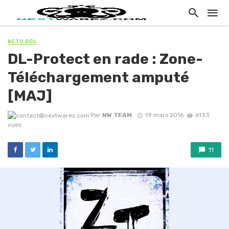
ACTU DDL
DL-Protect en rade : Zone-
Téléchargement amputé
[MAJ]
Par
NW TEAM
19 mars 2016
6133
vues
11