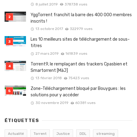
8 juillet 2019
378738 vues
YggTorrent franchit la barre des 400 000 membres
inscrits !
13 octobre 2017
322979 vues
Les 10 meilleurs sites de téléchargement de sous-
titres
27 mars 2019
161839 vues
Torrent9, le remplaçant des trackers Cpasbien et
Smartorrent [MàJ]
13 février 2018
75423 vues
Zone-Téléchargement bloqué par Bouygues : les
solutions pour y accéder
30 novembre 2019
60381 vues
ÉTIQUETTES
Actualité
Torrent
Justice
DDL
streaming