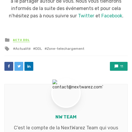
à le partager autour de vous. Nous vous tiendrons
informés de la suite des événements et pour cela
n’hésitez pas à nous suivre sur
Twitter
et
Facebook
.
Posted
ACTU DDL
in
Tagged
Actualité
DDL
Zone-telechargement
with
11
NW TEAM
C'est le compte de la NextWarez Team qui vous