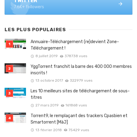
TWITTER
7.6K+ followers
LES PLUS POPULAIRES
Annuaire-Téléchargement (re)devient Zone-
Téléchargement !
8 juillet 2019
378738 vues
YggTorrent franchit la barre des 400 000 membres
inscrits !
13 octobre 2017
322979 vues
Les 10 meilleurs sites de téléchargement de sous-
titres
27 mars 2019
161868 vues
Torrent9, le remplaçant des trackers Cpasbien et
Smartorrent [MàJ]
13 février 2018
75429 vues