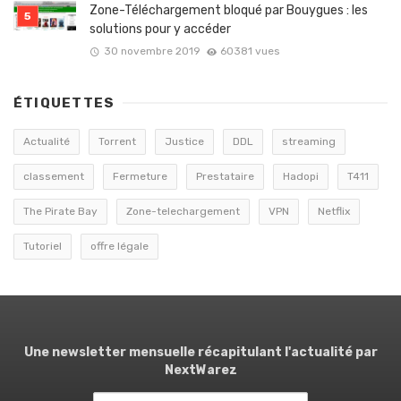
Zone-Téléchargement bloqué par Bouygues : les
solutions pour y accéder
30 novembre 2019
60381 vues
ÉTIQUETTES
Actualité
Torrent
Justice
DDL
streaming
classement
Fermeture
Prestataire
Hadopi
T411
The Pirate Bay
Zone-telechargement
VPN
Netflix
Tutoriel
offre légale
Une newsletter mensuelle récapitulant l'actualité par
NextWarez