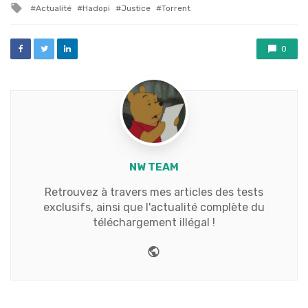
Tagged
Actualité
Hadopi
Justice
Torrent
with
0
NW TEAM
Retrouvez à travers mes articles des tests
exclusifs, ainsi que l'actualité complète du
téléchargement illégal !
Website