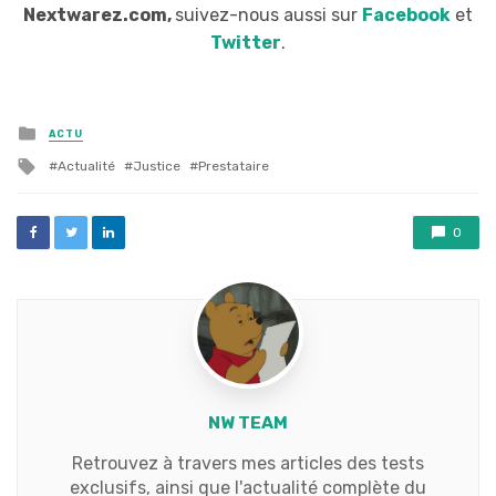
Nextwarez.com,
suivez-nous aussi sur
Facebook
et
Twitter
.
Posted
ACTU
in
Tagged
Actualité
Justice
Prestataire
with
0
NW TEAM
Retrouvez à travers mes articles des tests
exclusifs, ainsi que l'actualité complète du