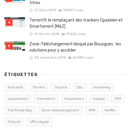
titres
27 mars 2019
161837 vues
Torrent9, le remplaçant des trackers Cpasbien et
Smartorrent [MàJ]
13 février 2018
75422 vues
Zone-Téléchargement bloqué par Bouygues : les
solutions pour y accéder
30 novembre 2019
60380 vues
ÉTIQUETTES
Actualité
Torrent
Justice
DDL
streaming
classement
Fermeture
Prestataire
Hadopi
T411
The Pirate Bay
Zone-telechargement
VPN
Netflix
Tutoriel
offre légale