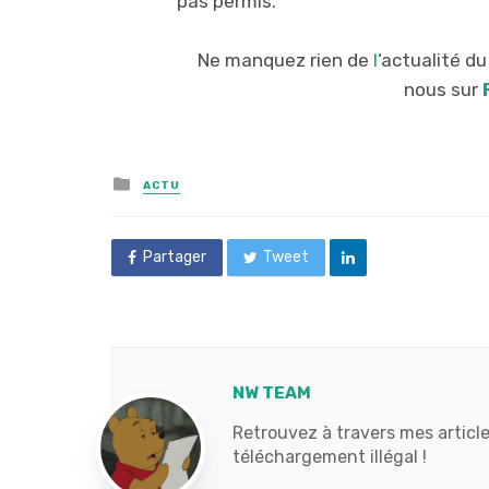
pas permis.
Ne manquez rien de
l
‘actualité d
nous sur
Posted
ACTU
in
Partager
Tweet
NW TEAM
Retrouvez à travers mes article
téléchargement illégal !