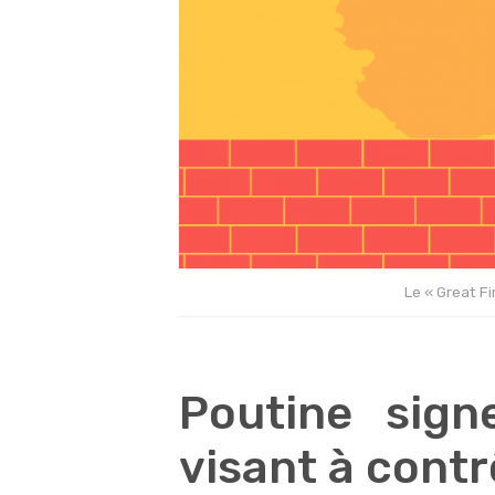
Le « Great Fi
Poutine sign
visant à contr