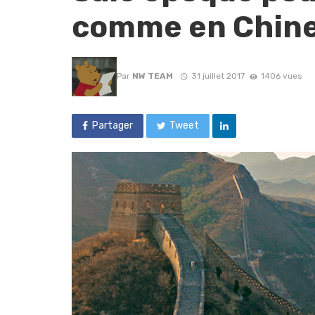
comme en Chin
Par
NW TEAM
31 juillet 2017
1406 vues
Partager
Tweet