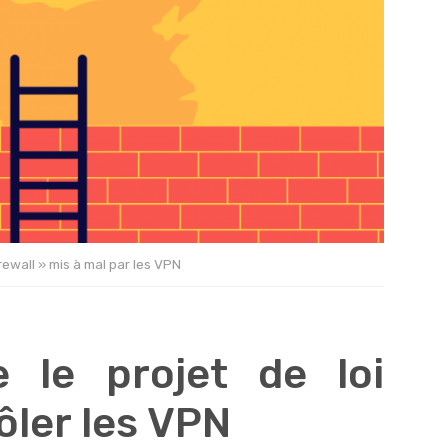
rewall » mis à mal par les VPN
e le projet de loi
ôler les VPN