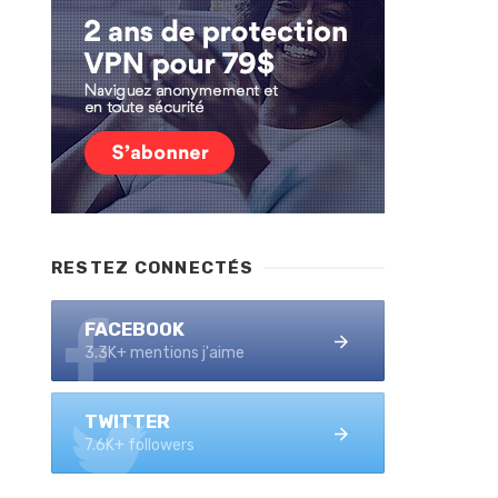
RESTEZ CONNECTÉS
FACEBOOK
3.3K+ mentions j'aime
TWITTER
7.6K+ followers