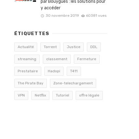
par Bouygues : les solutions pour
y accéder
30 novembre 2019
60381 vues
ÉTIQUETTES
Actualité
Torrent
Justice
DDL
streaming
classement
Fermeture
Prestataire
Hadopi
T411
The Pirate Bay
Zone-telechargement
VPN
Netflix
Tutoriel
offre légale