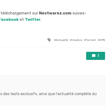
u téléchargement sur
Nextwarez.com
suivez-
Facebook
et
Twitter
.
Tagged
Actualité
Justice
Torrent
VPN
with
3
s des tests exclusifs, ainsi que l'actualité complète du