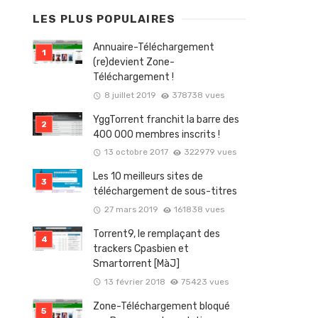
LES PLUS POPULAIRES
Annuaire-Téléchargement
(re)devient Zone-
Téléchargement !
8 juillet 2019
378738 vues
YggTorrent franchit la barre des
400 000 membres inscrits !
13 octobre 2017
322979 vues
Les 10 meilleurs sites de
téléchargement de sous-titres
27 mars 2019
161838 vues
Torrent9, le remplaçant des
trackers Cpasbien et
Smartorrent [MàJ]
13 février 2018
75423 vues
Zone-Téléchargement bloqué